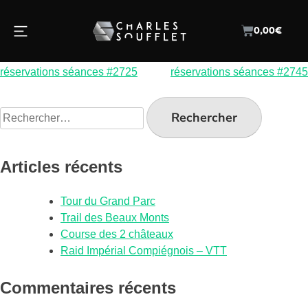
réservations séances #2744
0,00
€
réservations séances #2725
réservations séances #2745
Articles récents
Tour du Grand Parc
Trail des Beaux Monts
Course des 2 châteaux
Raid Impérial Compiégnois – VTT
Commentaires récents