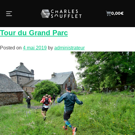
Catégorie :
Non classé
0,00
€
Tour du Grand Parc
Posted on
4 mai 2019
by
administrateur