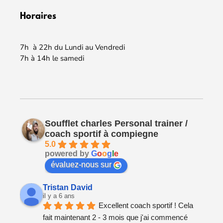
Horaires
7h à 22h du Lundi au Vendredi
7h à 14h le samedi
Soufflet charles Personal trainer /
coach sportif à compiegne
5.0
powered by
G
o
o
g
l
e
évaluez-nous sur
Tristan David
il y a 6 ans
Excellent coach sportif ! Cela 
fait maintenant 2 - 3 mois que j'ai commencé 