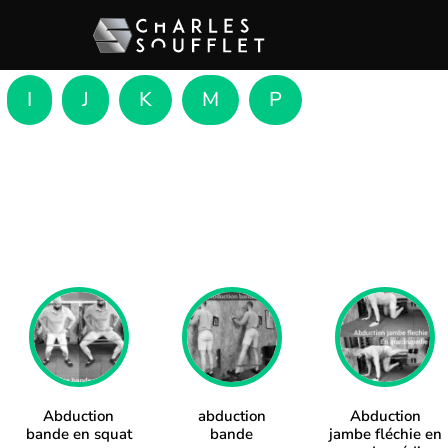
I
J
K
M
P
Abduction
abduction
Abduction
bande en squat
bande
jambe fléchie en