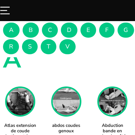
A
B
C
D
E
F
G
R
S
T
V
A
Atlas extension
abdos coudes
Abduction
de coude
genoux
bande en