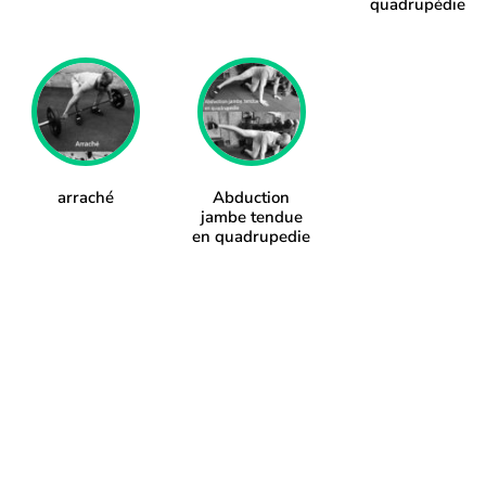
quadrupédie
arraché
Abduction
jambe tendue
en quadrupedie